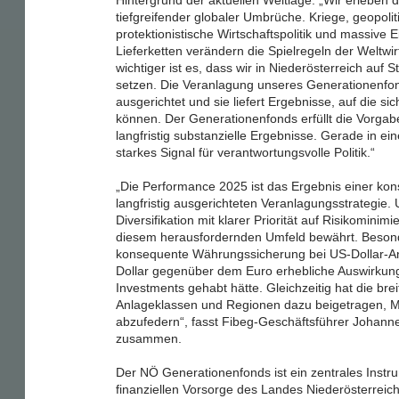
Hintergrund der aktuellen Weltlage: „Wir erleben 
tiefgreifender globaler Umbrüche. Kriege, geopol
protektionistische Wirtschaftspolitik und massive Ei
Lieferketten verändern die Spielregeln der Weltw
wichtiger ist es, dass wir in Niederösterreich auf St
setzen. Die Veranlagung unseres Generationenfonds 
ausgerichtet und sie liefert Ergebnisse, auf die s
können. Der Generationenfonds erfüllt die Vorgab
langfristig substanzielle Ergebnisse. Gerade in eine
starkes Signal für verantwortungsvolle Politik.“
„Die Performance 2025 ist das Ergebnis einer ko
langfristig ausgerichteten Veranlagungsstrategie.
Diversifikation mit klarer Priorität auf Risikominim
diesem herausfordernden Umfeld bewährt. Besond
konsequente Währungssicherung bei US-Dollar-An
Dollar gegenüber dem Euro erhebliche Auswirkun
Investments gehabt hätte. Gleichzeitig hat die bre
Anlageklassen und Regionen dazu beigetragen, 
abzufedern“, fasst Fibeg-Geschäftsführer Johan
zusammen.
Der NÖ Generationenfonds ist ein zentrales Instru
finanziellen Vorsorge des Landes Niederösterreic